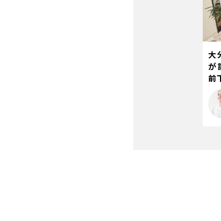
大
が
前