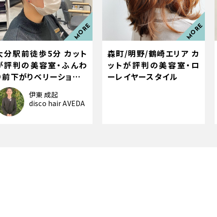
大分駅前徒歩5分 カット
森町/明野/鶴崎エリア カ
が評判の美容室・ふんわ
ットが評判の美容室・ロ
り前下がりベリーショ…
ーレイヤースタイル
伊東 成起
disco hair AVEDA