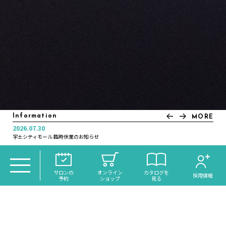
Information
MORE
2026.07.30
2025.11.21
2025.07.04
2025.01.10
2024.12.30
2024.12.16
2024.11.05
2022.12.20
2022.12.01
2022.11.21
宇土シティモール 臨時休業のお知らせ
年末年始休業日のお知らせ
＼大分初導入！／話題のReFaシャワー《VEENA》がdiscoh…
いつカラ高城店営業時間変更のお知らせ
オンラインサイトリニューアルのお知らせ
月曜日営業のお知らせ
年末年始休業日のお知らせ
年末年始休業日のお知らせ
年末大感謝祭のお知らせ
琉球ヘッドスパ・スピードネイル サクラマチ店 NEW OPEN
TOP
＞
CATALOG
＞ 2023年2月
サロンの
オンライン
カタログを
採用情報
予約
ショップ
見る
お好みの条件からあなたのなりたいを見つ
けてください。