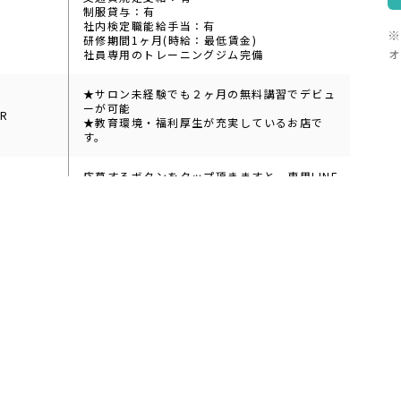
制服貸与：有
社内検定職能給手当：有
※
研修期間1ヶ月(時給：最低賃金)
ォ
社員専用のトレーニングジム完備
★サロン未経験でも２ヶ月の無料講習でデビュ
ーが可能
PR
★教育環境・福利厚生が充実しているお店で
す。
応募するボタンをタップ頂きますと、専用LINE
アカウントへリンクします。まずはお友達登録
選考フロー
の上で気になるご質問やご相談をお願い致しま
す。
本部スタッフ