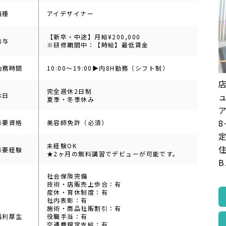
職種
アイデザイナー
【新卒・中途】月給¥200,000
給与
※研修期間中：【時給】最低賃金
勤務時間
10:00～19:00▶︎内8H勤務（シフト制）
店
完全週休2日制
休日
夏季・冬季休み
8
必要資格
美容師免許（必須）
未経験OK
必要経験
★2ヶ月の無料講習でデビューが可能です。
B
社会保険完備
技術・店販売上歩合：有
産休・育休制度：有
社内表彰：有
施術・商品社販割引：有
福利厚生
役職手当：有
交通費規定支給：有