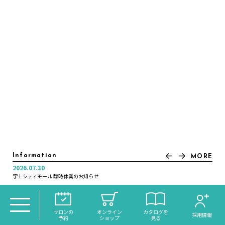
Information
MORE
2026.07.30
2025.11.21
2025.07.04
2025.01.10
2024.12.30
2024.12.16
2024.11.05
2022.12.20
2022.12.01
2022.11.21
宇土シティモール 臨時休業のお知らせ
年末年始休業日のお知らせ
＼大分初導入！／話題のReFaシャワー《VEENA》がdiscoh…
いつカラ高城店営業時間変更のお知らせ
オンラインサイトリニューアルのお知らせ
月曜日営業のお知らせ
年末年始休業日のお知らせ
年末年始休業日のお知らせ
年末大感謝祭のお知らせ
琉球ヘッドスパ・スピードネイル サクラマチ店 NEW OPEN
サロンの
オンライン
カタログを
採用情報
予約
ショップ
見る