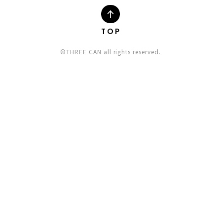
TOP
©THREE CAN all rights reserved.