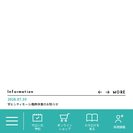
Information
MORE
2026.07.30
2025.11.21
2025.07.04
2025.01.10
2024.12.30
2024.12.16
2024.11.05
2022.12.20
2022.12.01
2022.11.21
宇土シティモール 臨時休業のお知らせ
年末年始休業日のお知らせ
＼大分初導入！／話題のReFaシャワー《VEENA》がdiscoh…
いつカラ高城店営業時間変更のお知らせ
オンラインサイトリニューアルのお知らせ
月曜日営業のお知らせ
年末年始休業日のお知らせ
年末年始休業日のお知らせ
年末大感謝祭のお知らせ
琉球ヘッドスパ・スピードネイル サクラマチ店 NEW OPEN
サロンの
オンライン
カタログを
採用情報
予約
ショップ
見る