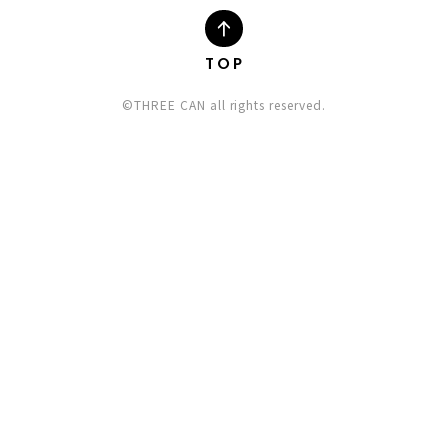
TOP
©THREE CAN all rights reserved.