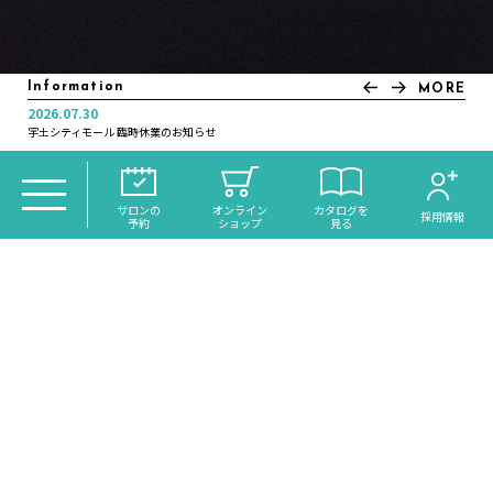
Information
MORE
2026.07.30
2025.11.21
2025.07.04
2025.01.10
2024.12.30
2024.12.16
2024.11.05
2022.12.20
2022.12.01
2022.11.21
宇土シティモール 臨時休業のお知らせ
年末年始休業日のお知らせ
＼大分初導入！／話題のReFaシャワー《VEENA》がdiscoh…
いつカラ高城店営業時間変更のお知らせ
オンラインサイトリニューアルのお知らせ
月曜日営業のお知らせ
年末年始休業日のお知らせ
年末年始休業日のお知らせ
年末大感謝祭のお知らせ
琉球ヘッドスパ・スピードネイル サクラマチ店 NEW OPEN
TOP
＞
CATALOG
＞ 大分駅前徒歩5分 カットが評判の美容
サロンの
オンライン
カタログを
採用情報
予約
ショップ
見る
室・ゆるふわまとめアレンジ10代20代30代
大分駅前徒歩5分 カット
が評判の美容室・ゆるふ
HAIR
わまとめアレンジ10代
TRANCE MODE!
20代30代
トランスモード