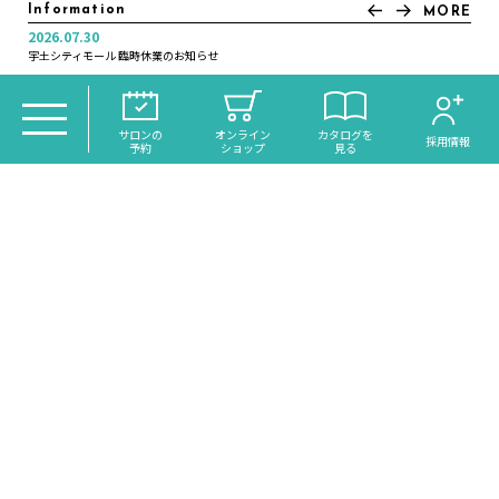
Information
MORE
2026.07.30
2025.11.21
2025.07.04
2025.01.10
2024.12.30
2024.12.16
2024.11.05
2022.12.20
2022.12.01
2022.11.21
宇土シティモール 臨時休業のお知らせ
年末年始休業日のお知らせ
＼大分初導入！／話題のReFaシャワー《VEENA》がdiscoh…
いつカラ高城店営業時間変更のお知らせ
オンラインサイトリニューアルのお知らせ
月曜日営業のお知らせ
年末年始休業日のお知らせ
年末年始休業日のお知らせ
年末大感謝祭のお知らせ
琉球ヘッドスパ・スピードネイル サクラマチ店 NEW OPEN
TOP
＞
CATALOG
＞ 大分駅前徒歩5分 カットが評判の美容
サロンの
オンライン
カタログを
採用情報
予約
ショップ
見る
室・ダークブルー
大分駅前徒歩5分 カット
が評判の美容室・ダーク
HAIR
ブルー
TRANCE MODE!
トランスモード
あなたの街の美容室
ダイガクドオリ美容室