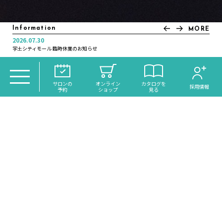
Information
MORE
2026.07.30
2025.11.21
2025.07.04
2025.01.10
2024.12.30
2024.12.16
2024.11.05
2022.12.20
2022.12.01
2022.11.21
宇土シティモール 臨時休業のお知らせ
年末年始休業日のお知らせ
＼大分初導入！／話題のReFaシャワー《VEENA》がdiscoh…
いつカラ高城店営業時間変更のお知らせ
オンラインサイトリニューアルのお知らせ
月曜日営業のお知らせ
年末年始休業日のお知らせ
年末年始休業日のお知らせ
年末大感謝祭のお知らせ
琉球ヘッドスパ・スピードネイル サクラマチ店 NEW OPEN
TOP
＞
CATALOG
＞ 大分駅前徒歩5分 カットが評判の美容
サロンの
オンライン
カタログを
採用情報
予約
ショップ
見る
室・メンズショートスタイル
大分駅前徒歩5分 カット
が評判の美容室・メンズ
HAIR
ショートスタイル
TRANCE MODE!
トランスモード
あなたの街の美容室