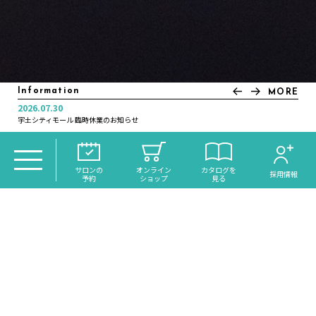
Information
MORE
2026.07.30
2025.11.21
2025.07.04
2025.01.10
2024.12.30
2024.12.16
2024.11.05
2022.12.20
2022.12.01
2022.11.21
宇土シティモール 臨時休業のお知らせ
年末年始休業日のお知らせ
＼大分初導入！／話題のReFaシャワー《VEENA》がdiscoh…
いつカラ高城店営業時間変更のお知らせ
オンラインサイトリニューアルのお知らせ
月曜日営業のお知らせ
年末年始休業日のお知らせ
年末年始休業日のお知らせ
年末大感謝祭のお知らせ
琉球ヘッドスパ・スピードネイル サクラマチ店 NEW OPEN
TOP
＞
CATALOG
＞ 森町/明野/鶴崎エリア カットが評判の美
サロンの
オンライン
カタログを
採用情報
予約
ショップ
見る
容室・ヌードカラー
森町/明野/鶴崎エリア カ
ットが評判の美容室・ヌ
HAIR
ードカラー
TRANCE MODE!