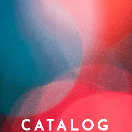
CATALOG