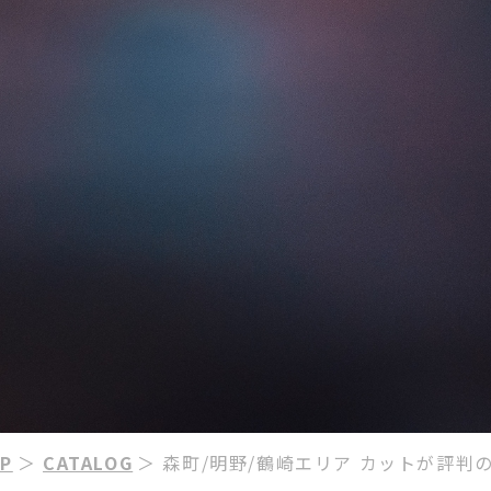
P
＞
CATALOG
＞ 森町/明野/鶴崎エリア カットが評