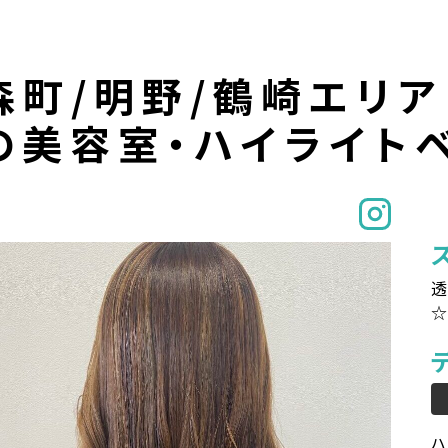
森町/明野/鶴崎エリア
の美容室・ハイライト
透
ハ