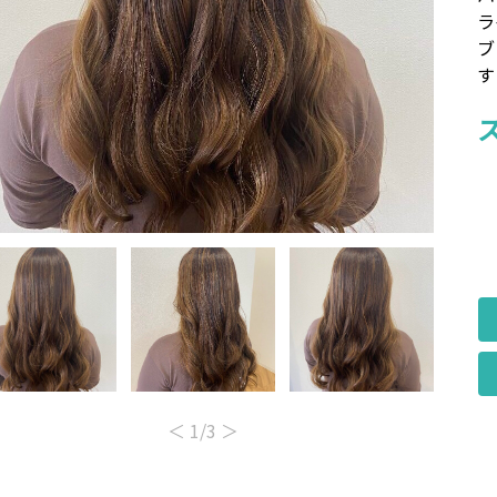
ラ
す
＜
1
/3
＞