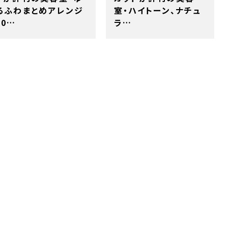
るふわまとめアレンジ
室・ハイトーン、ナチュ
10…
ラ…
大分駅前徒歩5分 カッ
大分駅前徒歩5分 カッ
トが評判の美容室・ア
トが評判の美容室・ブ