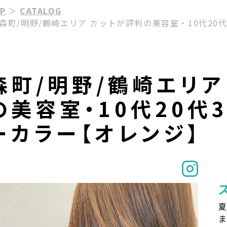
P
＞
CATALOG
 森町/明野/鶴崎エリア カットが評判の美容室・10代2
森町/明野/鶴崎エリア
の美容室・10代20代
ーカラー【オレンジ】
夏
ま