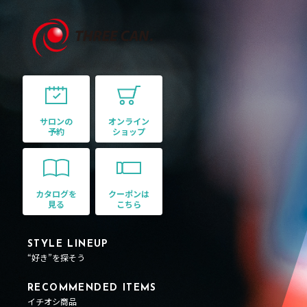
サロンの
オンライン
予約
ショップ
カタログを
クーポンは
見る
こちら
STYLE LINEUP
“好き”を探そう
RECOMMENDED ITEMS
イチオシ商品