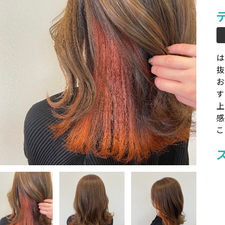
は
お
す
感
こ