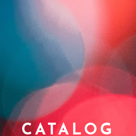
CATALOG