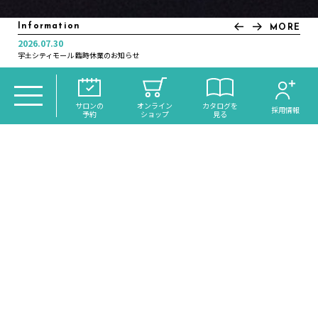
Information
MORE
2026.07.30
2025.11.21
2025.07.04
2025.01.10
2024.12.30
2024.12.16
2024.11.05
2022.12.20
2022.12.01
2022.11.21
宇土シティモール 臨時休業のお知らせ
年末年始休業日のお知らせ
＼大分初導入！／話題のReFaシャワー《VEENA》がdiscoh…
いつカラ高城店営業時間変更のお知らせ
オンラインサイトリニューアルのお知らせ
月曜日営業のお知らせ
年末年始休業日のお知らせ
年末年始休業日のお知らせ
年末大感謝祭のお知らせ
琉球ヘッドスパ・スピードネイル サクラマチ店 NEW OPEN
TOP
＞
SHOP BLOG
＞ 安定の透明感増し増しハイライトカラ
サロンの
オンライン
カタログを
採用情報
予約
ショップ
見る
ー！
安定の透明感増し増しハ
イライトカラー！
HAIR
TRANCE MODE!
トランスモード
あなたの街の美容室