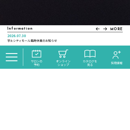
Information
MORE
2026.07.30
2025.11.21
2025.07.04
2025.01.10
2024.12.30
2024.12.16
2024.11.05
2022.12.20
2022.12.01
2022.11.21
宇土シティモール 臨時休業のお知らせ
年末年始休業日のお知らせ
＼大分初導入！／話題のReFaシャワー《VEENA》がdiscoh…
いつカラ高城店営業時間変更のお知らせ
オンラインサイトリニューアルのお知らせ
月曜日営業のお知らせ
年末年始休業日のお知らせ
年末年始休業日のお知らせ
年末大感謝祭のお知らせ
琉球ヘッドスパ・スピードネイル サクラマチ店 NEW OPEN
TOP
＞
SHOP BLOG
＞ カテゴリー： RECRUIT
サロンの
オンライン
カタログを
採用情報
予約
ショップ
見る
PICK UP
HAIR
TRANCE MODE!
トランスモード