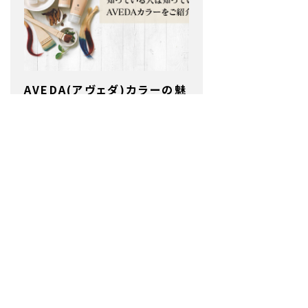
AVEDA(アヴェダ)カラーの魅
力は何な…
ITEM
STYLE
2021/12/07
トランスモード
2
アイブロウデザイニングって？
【美眉】が作…
STYLE
2021/12/16
make eye イオン高城
店
3
別府市内の温泉で発見！！腸活
サプリRG-…
2022/03/02
Grage ゆめタウン別府