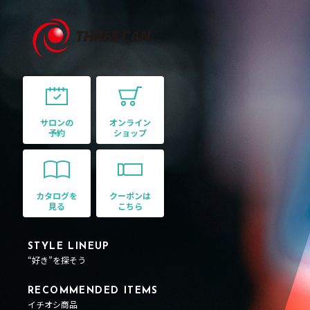
サロンの
オンライン
予約
ショップ
カタログを
クーポンは
見る
こちら
STYLE LINEUP
“好き”を探そう
RECOMMENDED ITEMS
イチオシ商品